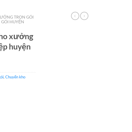
ƯỞNG TRỌN GÓI
 GÓI HUYỆN
kho xưởng
iệp huyện
ói
,
Chuyển kho