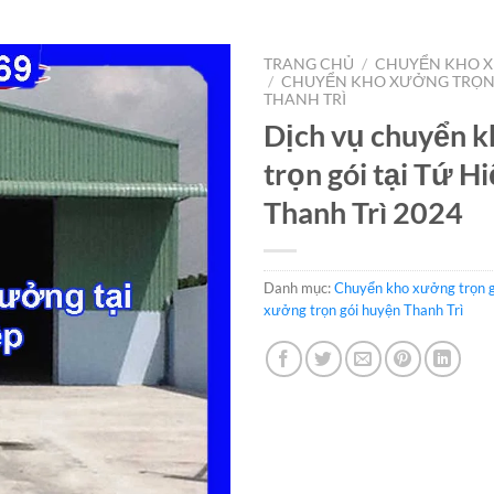
TRANG CHỦ
/
CHUYỂN KHO X
/
CHUYỂN KHO XƯỞNG TRỌN
THANH TRÌ
Dịch vụ chuyển 
trọn gói tại Tứ H
Thanh Trì 2024
Danh mục:
Chuyển kho xưởng trọn g
xưởng trọn gói huyện Thanh Trì