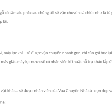
 có tấm alu phía sau chúng tôi sẽ vận chuyển cả chiếc như là tủ g
 lại.
vi, máy lọc khí… sẽ được vận chuyển nhanh gọn, chỉ cần gói bọc lại
 máy giặt, máy lọc nước sẽ có nhân viên kĩ thuật hỗ trợ tháo lắp
ặt vặt khác… sẽ được nhân viên của Vua Chuyển Nhà tới dọn dẹp và
nhà: