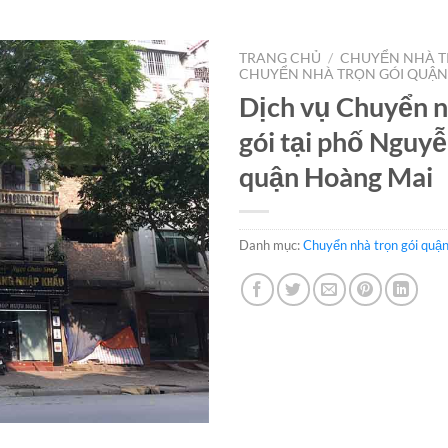
TRANG CHỦ
/
CHUYỂN NHÀ T
CHUYỂN NHÀ TRỌN GÓI QUẬN
Dịch vụ Chuyển n
gói tại phố Nguy
quận Hoàng Mai
Danh mục:
Chuyển nhà trọn gói quậ