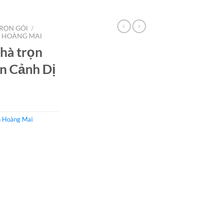
RỌN GÓI
/
 HOÀNG MAI
hà trọn
ễn Cảnh Dị
n Hoàng Mai