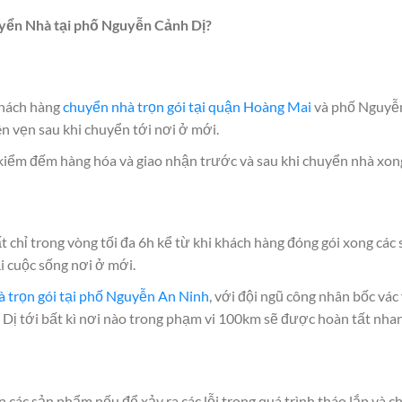
uyển Nhà tại phố
Nguyễn Cảnh Dị
?
khách hàng
chuyển nhà trọn gói tại quận Hoàng Mai
và phố Nguyễn
 vẹn sau khi chuyển tới nơi ở mới.
 kiểm đếm hàng hóa và giao nhận trước và sau khi chuyển nhà xon
chỉ trong vòng tối đa 6h kể từ khi khách hàng đóng gói xong các 
ại cuộc sống nơi ở mới.
à trọn gói tại phố Nguyễn An Ninh
, với đội ngũ công nhân bốc vác
Dị tới bất kì nơi nào trong phạm vi 100km sẽ được hoàn tất nha
các sản phẩm nếu để xảy ra các lỗi trong quá trình tháo lắp và c