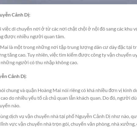
guyễn Cảnh Dị:
ì việc di chuyển nơi ở từ các nơi chật chội ở nội đô sang các khu 
àng được nhiều người quan tâm.
i là một trong những nơi tập trung lượng dân cư dày đặc tại tr
ng tăng cao. Tuy nhiên, việc tìm kiếm được công ty vận chuyển uy 
ới những người có thu nhập không cao.
yễn Cảnh Dị
:
nói chung và quận Hoàng Mai nói riêng có khá nhiều đơn vị kinh d
á cao do nhiều yếu tố cả chủ quan lẫn khách quan. Do đó, người d
huyển nào.
dùng dịch vụ vận chuyển nhà tại phố Nguyễn Cảnh Dị như nào, qu
ĩnh vực vận chuyển nhà trọn gói, chuyển văn phòng, nhà xưởng, 