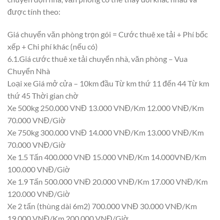
được tính theo:
Giá chuyển văn phòng trọn gói = Cước thuê xe tải + Phí bốc
xếp + Chi phí khác (nếu có)
6.1.Giá cước thuê xe tải chuyển nhà, văn phòng – Vua
Chuyển Nhà
Loại xe Giá mở cửa – 10km đầu Từ km thứ 11 đến 44 Từ km
thứ 45 Thời gian chờ
Xe 500kg 250.000 VNĐ 13.000 VNĐ/Km 12.000 VNĐ/Km
70.000 VNĐ/Giờ
Xe 750kg 300.000 VNĐ 14.000 VNĐ/Km 13.000 VNĐ/Km
70.000 VNĐ/Giờ
Xe 1.5 Tấn 400.000 VNĐ 15.000 VNĐ/Km 14.000VNĐ/Km
100.000 VNĐ/Giờ
Xe 1.9 Tấn 500.000 VNĐ 20.000 VNĐ/Km 17.000 VNĐ/Km
120.000 VNĐ/Giờ
Xe 2 tấn (thùng dài 6m2) 700.000 VNĐ 30.000 VNĐ/Km
19.000 VNĐ/Km 200.000 VNĐ/Giờ