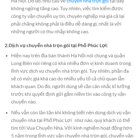
Hà Nội. Do đó, nhu cầu về
chuyển nhà trọn gói
tại đây
không ngừng tăng cao. Tuy nhiên, việc tìm kiếm được
công ty vận chuyển uy tín, chuyên nghiệp mà giá cả lại
phải chăng không phải là điều dễ dàng gì, nhất là với
những người có thu nhập không cao.
2.Dịch vụ chuyển nhà trọn gói tại Phố Phúc Lợi:
Hiện nay trên địa bàn thành Hà Nội nói chung và quận
Long Biên nói riêng có khá nhiều đơn vị kinh doanh trong
lĩnh vực dịch vụ chuyển nhà trọn gói. Tuy nhiên, phần đa
sẽ có mức giá khá cao do nhiều yếu tố cả chủ quan lẫn
khách quan. Do đó, người dùng sẽ cần cân nhắc kĩ lưỡng
trước khi quyết định gửi gắm niềm tin vào công ty vận
chuyển nào.
Nếu vẫn còn lăn tăn khi không biết nên dùng dịch vụ vận
chuyển nhà tại Phố Phúc Lợi như nào, quý khách có thể
tìm tới Vua Chuyển Nhà. Với kinh nghiệm hoạt động hơn
5 năm trong lĩnh vực vận chuyển nhà trọn gói, chuyển văn