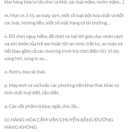
kho hàng hóa (ví dụ như cá khô, các loại mắm, nước mắm…).
m. Mực in, ô tô, xe máy, sơn, một số loại bột hóa chất và bột
các loại, hương liệu, một số mặt hàng có từ trường…
n. Đồ chơi nguy hiểm, đồ chơi có hại tới giáo dục nhân cách
và sức khỏe của trẻ em hoặc tới an ninh, trật tự, an toàn xã
hội (bao gồm cả các chương trình trò chơi điện tử). Ví dụ:
súng hơi, súng lò xo…
o. Rượu, bia các loại.
p. Máy kích cá và/hoặc các phương tiện khai thác khác có
tính chất huỷ diệt, tận diệt.
q. Các vật phẩm là bùa, ngải, chú, lộc…
III. HÀNG HÓA CẤM VẬN CHUYỂN BẰNG ĐƯỜNG
HÀNG KHÔNG