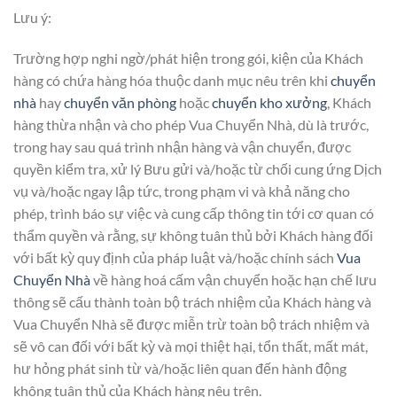
Lưu ý:
Trường hợp nghi ngờ/phát hiện trong gói, kiện của Khách
hàng có chứa hàng hóa thuộc danh mục nêu trên khi
chuyển
nhà
hay
chuyển văn phòng
hoặc
chuyển kho xưởng
, Khách
hàng thừa nhận và cho phép Vua Chuyển Nhà, dù là trước,
trong hay sau quá trình nhận hàng và vận chuyển, được
quyền kiểm tra, xử lý Bưu gửi và/hoặc từ chối cung ứng Dịch
vụ và/hoặc ngay lập tức, trong phạm vi và khả năng cho
phép, trình báo sự việc và cung cấp thông tin tới cơ quan có
thẩm quyền và rằng, sự không tuân thủ bởi Khách hàng đối
với bất kỳ quy định của pháp luật và/hoặc chính sách
Vua
Chuyển Nhà
về hàng hoá cấm vận chuyển hoặc hạn chế lưu
thông sẽ cấu thành toàn bộ trách nhiệm của Khách hàng và
Vua Chuyển Nhà sẽ được miễn trừ toàn bộ trách nhiệm và
sẽ vô can đối với bất kỳ và mọi thiệt hại, tổn thất, mất mát,
hư hỏng phát sinh từ và/hoặc liên quan đến hành động
không tuân thủ của Khách hàng nêu trên.