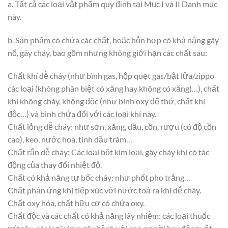
a. Tất cả các loại vật phẩm quy định tại Mục I và II Danh mục
này.
b. Sản phẩm có chứa các chất, hoặc hỗn hợp có khả năng gây
nổ, gây cháy, bao gồm nhưng không giới hạn các chất sau:
Chất khí dễ cháy (như bình gas, hộp quẹt gas/bật lửa/zippo
các loại (không phân biệt có xăng hay không có xăng)…), chất
khí không cháy, không độc (như bình oxy để thở, chất khí
độc…) và bình chứa đối với các loại khí này.
Chất lỏng dễ cháy: như sơn, xăng, dầu, cồn, rượu (có độ cồn
cao), keo, nước hoa, tinh dầu tràm…
Chất rắn dễ cháy: Các loại bột kim loại, gây cháy khi có tác
động của thay đổi nhiệt độ.
Chất có khả năng tự bốc cháy: như phốt pho trắng…
Chất phản ứng khi tiếp xúc với nước toả ra khí dễ cháy.
Chất oxy hóa, chất hữu cơ có chứa oxy.
Chất độc và các chất có khả năng lây nhiễm: các loại thuốc