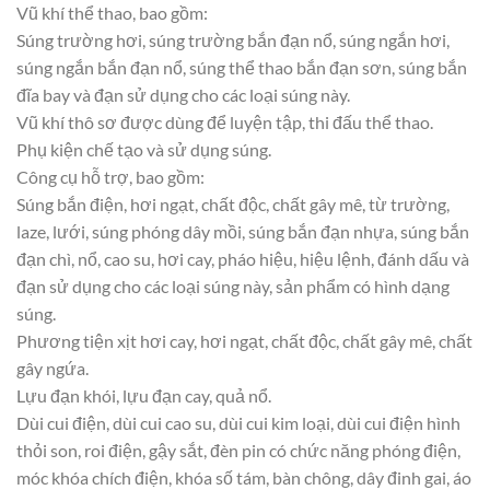
Vũ khí thể thao, bao gồm:
Súng trường hơi, súng trường bắn đạn nổ, súng ngắn hơi,
súng ngắn bắn đạn nổ, súng thể thao bắn đạn sơn, súng bắn
đĩa bay và đạn sử dụng cho các loại súng này.
Vũ khí thô sơ được dùng để luyện tập, thi đấu thể thao.
Phụ kiện chế tạo và sử dụng súng.
Công cụ hỗ trợ, bao gồm:
Súng bắn điện, hơi ngạt, chất độc, chất gây mê, từ trường,
laze, lưới, súng phóng dây mồi, súng bắn đạn nhựa, súng bắn
đạn chì, nổ, cao su, hơi cay, pháo hiệu, hiệu lệnh, đánh dấu và
đạn sử dụng cho các loại súng này, sản phẩm có hình dạng
súng.
Phương tiện xịt hơi cay, hơi ngạt, chất độc, chất gây mê, chất
gây ngứa.
Lựu đạn khói, lựu đạn cay, quả nổ.
Dùi cui điện, dùi cui cao su, dùi cui kim loại, dùi cui điện hình
thỏi son, roi điện, gậy sắt, đèn pin có chức năng phóng điện,
móc khóa chích điện, khóa số tám, bàn chông, dây đinh gai, áo