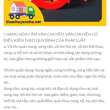
I. HÀNG HÓA CẤM VẬN CHUYỂN, VẬN CHUYỂN CÓ
ĐIỀU KIỆN THEO QUY ĐỊNH CỦA PHÁP LUẬT
a. Vũ khí quân dụng, súng săn, vũ khí thô sơ, vũ khí thể thao,
công cụ hỗ trợ và vũ khí khác có tính năng, tác dụng tương
tự, bao gồm nhưng không giới hạn các vật phẩm như sau:
Vũ khí quận dụng: Súng ngắn, súng trường, súng tiểu liên và
các loại súng quân dụng khác, bom mìn, lựu đạn, ngự lôi, thủy
lôi…
Súng săn: súng kíp, súng hơi, và đạn sử dụng cho các loại
súng này. Vũ khí thô sơ: dao găm, kiếm, giáo, mác, thương,
lưỡi lê, mã tấu, côn, quả đấm, quả chùy, cung, nỏ, ná, phi tiêu,
rựa, rìu…