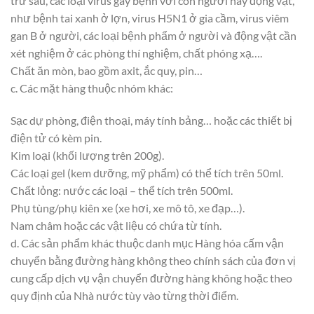
trừ sâu, các loại virus gây bệnh với con người hay động vật,
như bệnh tai xanh ở lợn, virus H5N1 ở gia cầm, virus viêm
gan B ở người, các loại bệnh phẩm ở người và động vật cần
xét nghiệm ở các phòng thí nghiệm, chất phóng xạ….
Chất ăn mòn, bao gồm axit, ắc quy, pin…
c. Các mặt hàng thuộc nhóm khác:
Sạc dự phòng, điện thoại, máy tính bảng… hoặc các thiết bị
điện tử có kèm pin.
Kim loại (khối lượng trên 200g).
Các loại gel (kem dưỡng, mỹ phẩm) có thể tích trên 50ml.
Chất lỏng: nước các loại – thể tích trên 500ml.
Phụ tùng/phụ kiên xe (xe hơi, xe mô tô, xe đạp…).
Nam châm hoặc các vật liệu có chứa từ tính.
d. Các sản phẩm khác thuộc danh mục Hàng hóa cấm vận
chuyển bằng đường hàng không theo chính sách của đơn vị
cung cấp dịch vụ vận chuyển đường hàng không hoặc theo
quy định của Nhà nước tùy vào từng thời điểm.