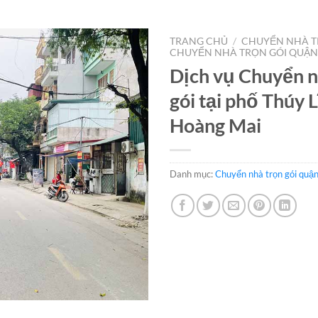
TRANG CHỦ
/
CHUYỂN NHÀ T
CHUYỂN NHÀ TRỌN GÓI QUẬN
Dịch vụ Chuyển n
gói tại phố Thúy 
Hoàng Mai
Danh mục:
Chuyển nhà trọn gói quậ