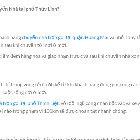
uyển Nhà tại phố
Thúy Lĩnh
?
khách hàng
chuyển nhà trọn gói tại quận Hoàng Mai
và phố Thúy Lĩ
 sau khi chuyển tới nơi ở mới.
 kiểm đếm hàng hóa và giao nhận trước và sau khi chuyển nhà xon
chỉ trong vòng tối đa 6h kể từ khi khách hàng đóng gói xong các 
ại cuộc sống nơi ở mới.
 trọn gói tại phố Thịnh Liệt
, với đội ngũ công nhân bốc vác và xe
 nơi nào trong phạm vi 100km sẽ được hoàn tất nhanh chóng.
các sản phẩm nếu để xảy ra các lỗi trong quá trình tháo lắp và c