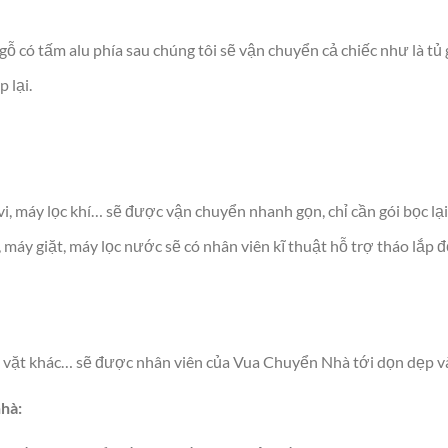
 có tấm alu phía sau chúng tôi sẽ vận chuyển cả chiếc như là tủ g
 lại.
vi, máy lọc khí… sẽ được vận chuyển nhanh gọn, chỉ cần gói bọc lại
 máy giặt, máy lọc nước sẽ có nhân viên kĩ thuật hỗ trợ tháo lắp
ặt vặt khác… sẽ được nhân viên của Vua Chuyển Nhà tới dọn dẹp và
nhà: