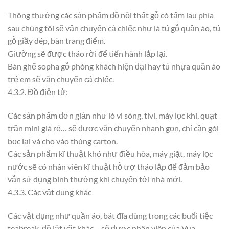
Thông thường các sản phẩm đồ nội thất gỗ có tấm lau phía
sau chúng tôi sẽ vận chuyển cả chiếc như là tủ gỗ quần áo, tủ
gỗ giầy dép, bàn trang điểm.
Giường sẽ được tháo rời để tiến hành lắp lại.
Bàn ghế sopha gỗ phòng khách hiện đại hay tủ nhựa quần áo
trẻ em sẽ vận chuyển cả chiếc.
4.3.2. Đồ điện tử:
Các sản phẩm đơn giản như lò vi sóng, tivi, máy lọc khí, quạt
trần mini giá rẻ… sẽ được vận chuyển nhanh gọn, chỉ cần gói
bọc lại và cho vào thùng carton.
Các sản phẩm kĩ thuật khó như điều hòa, máy giặt, máy lọc
nước sẽ có nhân viên kĩ thuật hỗ trợ tháo lắp để đảm bảo
vẫn sử dụng bình thường khi chuyển tới nhà mới.
4.3.3. Các vật dụng khác
Các vật dụng như quần áo, bát đĩa dùng trong các buổi tiệc
teabreak, đồ lặt vặt khác… sẽ được nhân viên của Vua