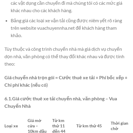
các vật dụng cần chuyển đi mà chúng tôi có các mức giá
khác nhau cho các khách hàng.
Bảng giá các loại xe vận tải cũng được niêm yết rõ ràng
trên website vuachuyennha.net để khách hàng tham
khảo.
Tùy thuộc và công trình chuyển nhà mà giá dịch vụ chuyển
dọn nhà, văn phòng có thể thay đổi khác nhau và được tính
theo:
Giá chuyển nhà trọn gói = Cước thuê xe tải + Phí bốc xếp +
Chi phí khác (nếu có)
6.1.Giá cước thuê xe tải chuyển nhà, văn phòng – Vua
Chuyển Nhà
Giá mở
Từ km
Thời gian
Loại xe
cửa –
thứ 11
Từ km thứ 45
chờ
10km đầu
đến 44