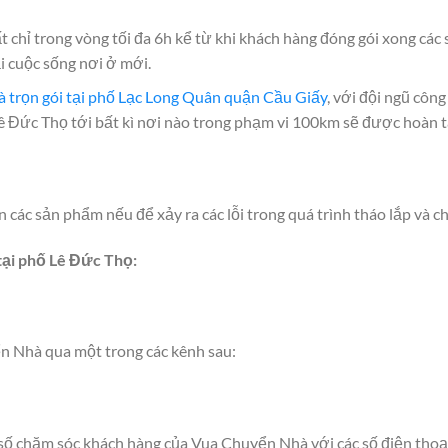
chỉ trong vòng tối đa 6h kể từ khi khách hàng đóng gói xong các 
ại cuộc sống nơi ở mới.
à trọn gói tại phố Lạc Long Quân quận Cầu Giấy
, với đội ngũ côn
Lê Đức Thọ tới bất kì nơi nào trong phạm vi 100km sẽ được hoàn 
các sản phẩm nếu để xảy ra các lỗi trong quá trình tháo lắp và c
tại phố Lê Đức Thọ:
n Nhà qua một trong các kênh sau:
c số chăm sóc khách hàng của Vua Chuyển Nhà với các số điện thoạ