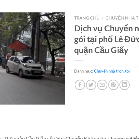
TRANG CHỦ
/
CHUYỂN NHÀ T
Dịch vụ Chuyển n
gói tại phố Lê Đứ
quận Cầu Giấy
Danh mục:
Chuyển nhà trọn gói
ức Thọ quận Cầu Giấy của Vua Chuyển Nhà uy tín, chuyên nghiệ