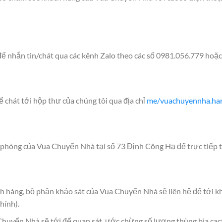
ể nhắn tin/chát qua các kênh Zalo theo các số 0981.056.779 hoặ
chát tới hộp thư của chúng tôi qua địa chỉ
me/vuachuyennha.ha
phòng của Vua Chuyển Nhà tại số 73 Định Công Hạ để trực tiếp tra
h hàng, bộ phận khảo sát của Vua Chuyển Nhà sẽ liên hệ để tới kh
hính).
 Chuyển Nhà sẽ tới để quan sát, ước chừng số lượng thùng bìa cac