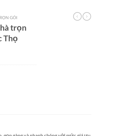
RỌN GÓI
hà trọn
c Thọ
p, gọn gàng và nhanh chóng với mức giá ưu