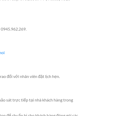
c 0945.962.269.
noi
o đổi với nhân viên đặt lịch hẹn.
ảo sát trực tiếp tại nhà khách hàng trong
ton để chuẩn bị cho khách hàng đóng gói các