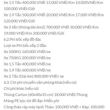
Xe 1.5 Tấn 400.000 VNĐ 15.000 VNĐ/Km 14.000VNĐ/Km
100.000 VNĐ/Giờ
Xe 1.9 Tấn 500.000 VNĐ 20.000 VNĐ/Km 17.000 VNĐ/Km
120.000 VNĐ/Giờ
Xe 2 tấn (thùng dài 6m2) 700.000 VNĐ 30.000 VNĐ/Km
19.000 VNĐ/Km 200.000 VNĐ/Giờ
6.2.Phí bốc xếp đồ đạc
Loại xe Phí bốc xếp 2 đầu
Xe 500KG 160.000 VNĐ/xe
Xe 750KG 200.000 VNĐ/xe
Xe 1.5 Tấn 400.000 VNĐ/xe
Xe 1.9 Tấn 600.000 VNĐ/xe
Xe 2 Tấn (Dài 6m) 800.000 VNĐ/ xe
6.3. Chi phí chuyển văn phòng khác(nếu có)
Chi phí khác (nếu có)
Thùng Carton (60x40x35 cm) 18.000 VNĐ/Thùng
Màng PE bọc lót đồ đạc Miễn phí
Công tháo ráp máy lạnh Tháo: 100.000 VNĐ + Ráp: 100.000