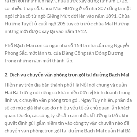
ra tên gọi như hiện nay. Chùa được xây dựng từ năm 1726,
có nhiều tháp cổ. Chùa Mai Hương ở số nhà 307 cũng là một
ngôi chùa cổ từ ngõ Giếng Mứt dời lên vào năm 1891. Chùa
Hương Tuyết ở cuối ngõ 205 tuy có trước chùa Mai Hương
nhưng mới được xây lại vào năm 1912.
Phố Bạch Mai còn có ngôi nhà số 154 là nhà của ông Nguyễn
Phong Sắc, một lãnh tụ của Đảng Cộng sản Đông Dương
trong những năm mới thành lập.
2. Dịch vụ chuyển văn phòng trọn gói tại đường Bạch Mai
Hiện nay trên địa bàn thành phố Hà Nội nói chung và quận
Hai Bà Trưng nói riêng có khá nhiều đơn vị kinh doanh trong
lĩnh vực chuyển văn phòng trọn gói. Ngay Tuy nhiên, phần đa
sẽ có mức giá khá cao do nhiều yếu tố cả chủ quan lẫn khách
quan. Do đó, các công ty sẽ cần cân nhắc kĩ lưỡng trước khi
quyết định gửi gắm niềm tin vào công ty vận chuyển nào để
chuyển văn phòng trọn gói tại đường Bạch Mai quận Hai Bà