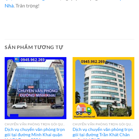
Nhà
. Trân trọng!
SẢN PHẨM TƯƠNG TỰ
CHUYỂN VĂN PHÒNG TRỌN GÓI QUẬN HAI BÀ TRƯNG
CHUYỂN VĂN PHÒNG TRỌN GÓI QUẬN HAI BÀ TRƯNG
Dịch vụ chuyển văn phòng trọn
Dịch vụ chuyển văn phòng trọn
gói tại đường Minh Khai quận
gói tại đường Trần Khát Chân