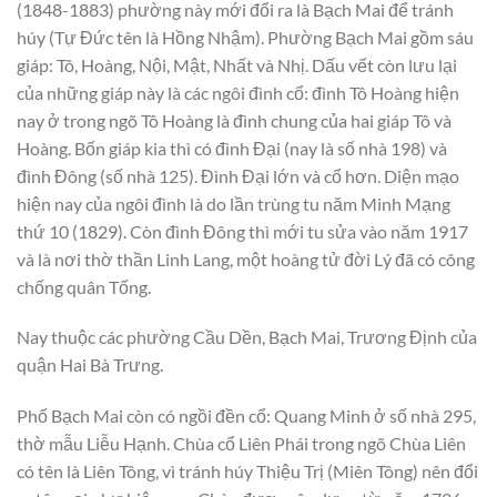
(1848-1883) phường này mới đổi ra là Bạch Mai để tránh
húy (Tự Đức tên là Hồng Nhậm). Phường Bạch Mai gồm sáu
giáp: Tô, Hoàng, Nội, Mật, Nhất và Nhị. Dấu vết còn lưu lại
của những giáp này là các ngôi đình cổ: đình Tô Hoàng hiện
nay ở trong ngõ Tô Hoàng là đình chung của hai giáp Tô và
Hoàng. Bốn giáp kia thì có đình Đại (nay là số nhà 198) và
đình Đông (số nhà 125). Đình Đại lớn và cổ hơn. Diện mạo
hiện nay của ngôi đình là do lần trùng tu năm Minh Mạng
thứ 10 (1829). Còn đình Đông thì mới tu sửa vào năm 1917
và là nơi thờ thần Linh Lang, một hoàng tử đời Lý đã có công
chống quân Tống.
Nay thuộc các phường Cầu Dền, Bạch Mai, Trương Định của
quận Hai Bà Trưng.
Phố Bạch Mai còn có ngồi đền cổ: Quang Minh ở số nhà 295,
thờ mẫu Liễu Hạnh. Chùa cổ Liên Phái trong ngõ Chùa Liên
có tên là Liên Tông, vì tránh húy Thiệu Trị (Miên Tông) nên đổi