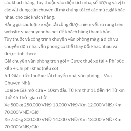
các khách hàng. Tùy thuộc vào diện tích nhà, số lượng và vị trí
các vật dụng cần chuyển đi mà chúng tôi có các mức giá khác
nhau cho các khách hàng.
Bảng giá các loại xe vận tải cũng được niêm yết rõ ràng trên
website vuachuyennha.net để khách hàng tham khảo.
Tùy thuộc và công trình chuyển văn phòng mà giá dịch vụ
chuyển dọn nhà, văn phòng có thể thay đổi khác nhau và
được tính theo:
Giá chuyển văn phòng trọn gói = Cước thuê xe tải + Phí bốc
xếp + Chi phí khác (nếu có)
6.1.Giá cước thuê xe tải chuyển nhà, văn phòng – Vua
Chuyển Nhà
Loại xe Giá mở cửa – 10km đầu Từ km thứ 11 đến 44 Từ km
thứ 45 Thời gian chờ
Xe 500kg 250.000 VNĐ 13.000 VNĐ/Km 12.000 VNĐ/Km
70.000 VNĐ/Giờ
Xe 750kg 300.000 VNĐ 14.000 VNĐ/Km 13.000 VNĐ/Km
70.000 VNĐ/Giờ