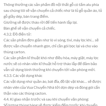
Thông thường các sản phẩm đồ nội thất gỗ có tấm alu phía
sau chúng tôi sẽ vận chuyển cả chiếc như là tủ gỗ quần áo, tủ
gỗ giầy dép, bàn trang điểm.
Giường sẽ được tháo rời để tiến hành lắp lại.
Bàn ghế sẽ vận chuyển cả chiếc.
4.3.2. Đồ điện tử:
Các sản phẩm đơn giản như lò vi sóng, tivi, máy lọc khí… sẽ
được vận chuyển nhanh gọn, chỉ cần gói bọc lại và cho vào
thùng carton.
Các sản phẩm kĩ thuật khó như điều hòa, máy giặt, máy lọc
nước sẽ có nhân viên kĩ thuật hỗ trợ tháo lắp để đảm bảo
vẫn sử dụng bình thường khi chuyển tới văn phòng mới.
4.3.3. Các vật dụng khác
Các vật dụng như quần áo, bát đĩa, đồ lặt vặt khác… sẽ được
nhân viên của Vua Chuyển Nhà tới dọn dẹp và đóng gói cẩn
thận vào các thùng cacton.
4.4. Kí giao nhận trước và sau khi chuyển văn phòng:
Số lượng thùng hàng sẽ được kiểm đếm trước khi chuyển