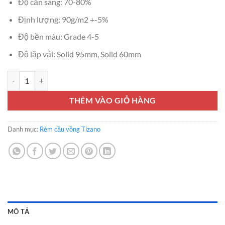
Độ cản sáng: 70-80%
Định lượng: 90g/m2 +-5%
Độ bền màu: Grade 4-5
Độ lặp vải: Solid 95mm, Solid 60mm
Rèm cầu vồng Tizano Normal NM1.1 – NM1.2 – NM1.3 số lượng
THÊM VÀO GIỎ HÀNG
Danh mục:
Rèm cầu vồng Tizano
MÔ TẢ