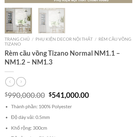
TRANG CHỦ
/
PHỤ KIỆN DECOR NỘI THẤT
/
RÈM CẦU VỒNG
TIZANO
Rèm cầu vồng Tizano Normal NM1.1 –
NM1.2 – NM1.3
Giá
Giá
990,000.00
541,000.00
$
$
gốc
hiện
Thành phần: 100% Polyester
là:
tại
$990,000.00.
là:
Độ dày vải: 0.5mm
$541,000.00.
Khổ rộng: 300cm