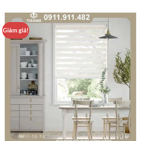
Bỏ
qua
nội
dung
Giảm giá!