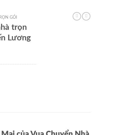
RỌN GÓI
hà trọn
ến Lương
g Mai của Vua Chuyển Nhà