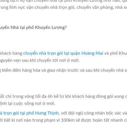
 dùng dịch vụ vận chuyển nhà tại phố Khuyến Lương như nào, qu
ong lĩnh vực vận chuyển nhà trọn gói, chuyển văn phòng, nhà x
Chuyển Nhà tại phố Khuyến Lương?
 khách hàng
chuyển nhà trọn gói tại quận Hoàng Mai
và phố Khuy
uyên vẹn sau khi chuyển tới nơi ở mới.
g kiểm đếm hàng hóa và giao nhận trước và sau khi chuyển nhà 
t chỉ trong vòng tối đa 6h kể từ khi khách hàng đóng gói xong c
định lại cuộc sống nơi ở mới.
à trọn gói tại phố Hưng Thịnh
, với đội ngũ công nhân bốc vác và
i bất kì nơi nào trong phạm vi 100km sẽ được hoàn tất nhanh 