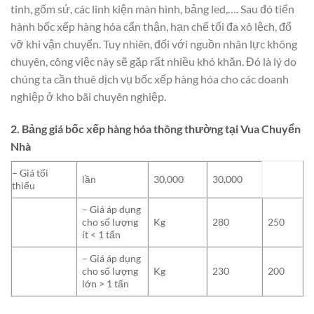
tinh, gốm sứ, các linh kiện màn hình, bảng led,…. Sau đó tiến
hành bốc xếp hàng hóa cẩn thận, hạn chế tối đa xô lệch, đổ
vỡ khi vận chuyển. Tuy nhiên, đối với nguồn nhân lực không
chuyên, công việc này sẽ gặp rất nhiều khó khăn. Đó là lý do
chúng ta cần thuê dịch vụ bốc xếp hàng hóa cho các doanh
nghiệp ở kho bãi chuyên nghiệp.
2. Bảng giá bốc xếp hàng hóa thông thường tại Vua Chuyển
Nhà
– Giá tối
lần
30,000
30,000
thiểu
– Giá áp dụng
cho số lượng
Kg
280
250
ít < 1 tấn
– Giá áp dụng
cho số lượng
Kg
230
200
lớn > 1 tấn